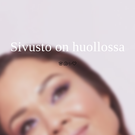
Sivusto on huollossa
🌸🐚✨🤍