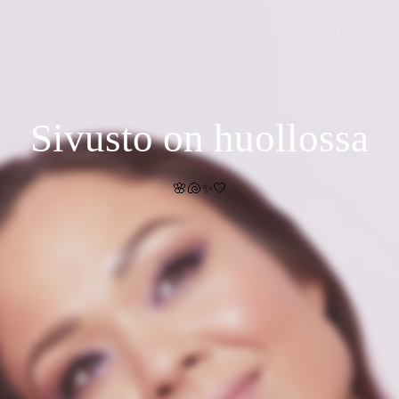
Sivusto on huollossa
🌸🐚✨🤍